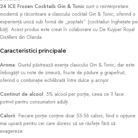
24 ICE Frozen Cocktails Gin & Tonic
sunt o reinterpretare
modernă și răcoritoare a clasicului cocktail Gin & Tonic, oferind o
experiență unică sub formă de „poptails” (cocktailuri înghețate pe
băț). Acest produs este creat în colaborare cu De Kuyper Royal
Distillers din Olanda.
Caracteristici principale
Aroma
: Gustul păstrează esența clasicului Gin & Tonic, dar este
îmbogățit cu note de zmeură, fructe de pădure și grapefruit,
oferind o combinație echilibrată între dulce și acrișor
.
Continut de alcool
: 5% alcool per porție, ceea ce îl face
potrivit pentru consumatorii adulți
.
Calorii
: Fiecare porție conține doar 53-56 calorii, fiind o opțiune
mai ușoară pentru cei care doresc să se răsfețe fără să
exagereze
.