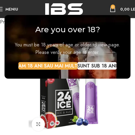
0
MENIU
0,00
LE
Prima pagină
Frozen Cocktails
Are you over 18?
You must be 18 years of age or older to view page.
Please verify your age to enter.
AM 18 ANI SAU MAI MULT
SUNT SUB 18 ANI
Faceți click pentru a mări