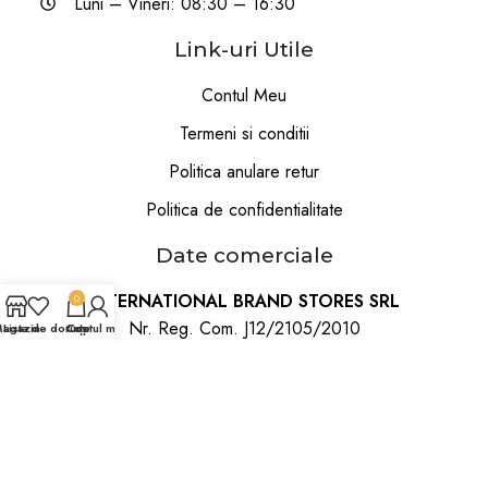
Luni – Vineri: 08:30 – 16:30
Link-uri Utile
Contul Meu
Termeni si conditii
Politica anulare retur
Politica de confidentialitate
Date comerciale
INTERNATIONAL BRAND STORES SRL
0
Nr. Reg. Com. J12/2105/2010
agazin
Lista de dorințe
Coș
Contul meu
CUI 27795839
Str. Trifoiului Fn
Cluj-Napoca, Cluj