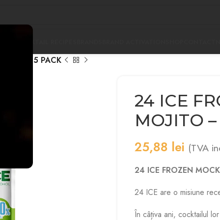
PANY
COCKTAIL RECIPES
BRANDS
BRAND ACTIVATION
SHOP
CONTACT
OJITO – 5 PACK
24 ICE F
MOJITO –
25,88
lei
(TVA in
24 ICE FROZEN MOCK
24 ICE are o misiune rec
În câțiva ani, cocktailul 