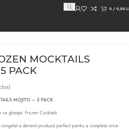
0
/
0,00
L
NEWS
ROZEN MOCKTAILS
 5 PACK
clus)
TAILS MOJITO – 5 PACK
e ca gheața: Frozen Cocktails
lor congelat a devenit produsul perfect pentru a completa orice