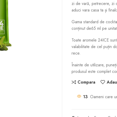
zi de vară, petrecere, zi
aduci vara casa ta și fina
Gama standard de cocktail
conținut de65 ml pe unita
Toate aromele 24ICE sunt u
valabilitate de cel puțin d
rece.
Înainte de utilizare, puneț
produsul este complet co
Compara
Adaug
13
Oameni care u