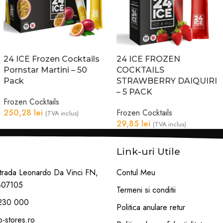
24 ICE Frozen Cocktails
24 ICE FROZEN
Pornstar Martini – 50
COCKTAILS
Pack
STRAWBERRY DAIQUIRI
– 5 PACK
Frozen Cocktails
250,28
lei
Frozen Cocktails
(TVA inclus)
29,85
lei
(TVA inclus)
Link-uri Utile
trada Leonardo Da Vinci FN,
Contul Meu
407105
Termeni si conditii
230 000
Politica anulare retur
-stores.ro