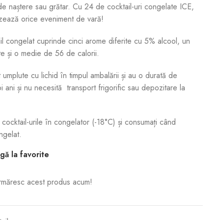
 de naștere sau grătar. Cu 24 de cocktail-uri congelate ICE,
lizează orice eveniment de vară!
 congelat cuprinde cinci arome diferite cu 5% alcool, un
te și o medie de 56 de calorii.
mplute cu lichid în timpul ambalării și au o durată de
oi ani și nu necesită transport frigorific sau depozitare la
i cocktail-urile în congelator (-18°C) și consumați când
ngelat.
ă la favorite
rmăresc acest produs acum!