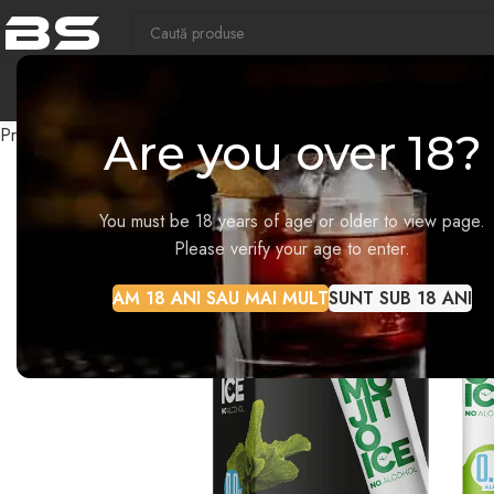
COM
Prima pagină
Frozen Cocktails
24 ICE FROZEN MOCKTAILS M
Are you over 18?
STOC EPUIZAT
You must be 18 years of age or older to view page.
Please verify your age to enter.
AM 18 ANI SAU MAI MULT
SUNT SUB 18 ANI