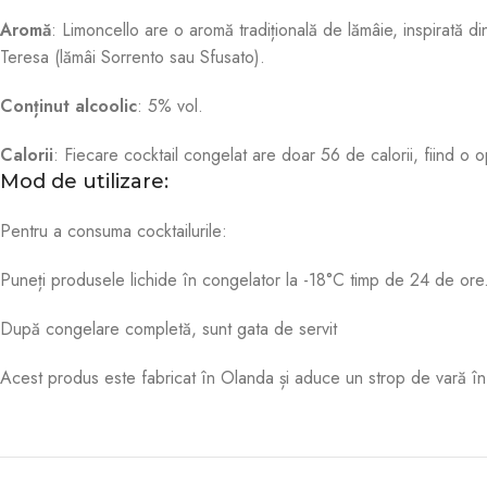
Aromă
: Limoncello are o aromă tradițională de lămâie, inspirată din
Teresa (lămâi Sorrento sau Sfusato)
.
Conținut alcoolic
: 5% vol.
Calorii
: Fiecare cocktail congelat are doar 56 de calorii, fiind o
Mod de utilizare:
Pentru a consuma cocktailurile:
Puneți produsele lichide în congelator la -18°C timp de 24 de ore
După congelare completă, sunt gata de servit
Acest produs este fabricat în Olanda și aduce un strop de vară în