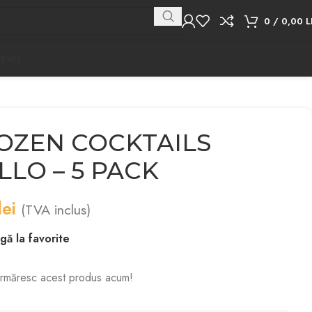
0
/
0,00
L
NEWS
ROZEN COCKTAILS
LO – 5 PACK
lei
(TVA inclus)
ă la favorite
rmăresc acest produs acum!