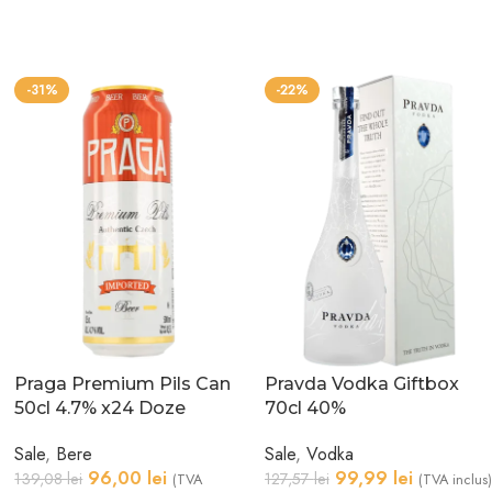
-31%
-22%
Praga Premium Pils Can
Pravda Vodka Giftbox
50cl 4.7% x24 Doze
70cl 40%
Sale
,
Bere
Sale
,
Vodka
96,00
lei
99,99
lei
139,08
lei
127,57
lei
(TVA
(TVA inclus)