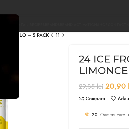
PANY
COCKTAIL RECIPES
BRANDS
BRAND ACTIVATION
SHOP
CONTACT
LIMONCELLO – 5 PACK
24 ICE F
LIMONCEL
20,90
29,85
lei
Compara
Adaug
20
Oameni care u