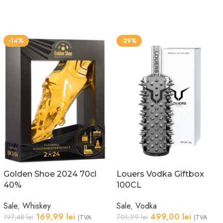
-14%
-29%
Golden Shoe 2024 70cl
Louers Vodka Giftbox
40%
100CL
Sale
,
Whiskey
Sale
,
Vodka
169,99
lei
499,00
lei
197,48
lei
701,99
lei
(TVA
(TVA