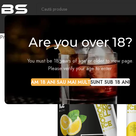
COM
Prima pagină
Frozen Cocktails
24 ICE FROZEN COCKTAILS 
Are you over 18?
-30%
You must be 18 years of age or older to view page.
STOC EPUIZAT
Please verify your age to enter.
AM 18 ANI SAU MAI MULT
SUNT SUB 18 ANI