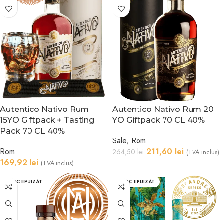
Autentico Nativo Rum
Autentico Nativo Rum 20
15YO Giftpack + Tasting
YO Giftpack 70 CL 40%
Pack 70 CL 40%
Sale
,
Rom
Rom
211,60
lei
264,50
lei
(TVA inclus)
169,92
lei
(TVA inclus)
STOC EPUIZAT
STOC EPUIZAT