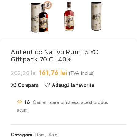
Autentico Nativo Rum 15 YO
Giftpack 70 CL 40%
161,76
lei
202,20
lei
(TVA inclus)
Compara
Adaugă la favorite
16
Oameni care urmăresc acest produs
acum!
Categorii:
Rom
,
Sale