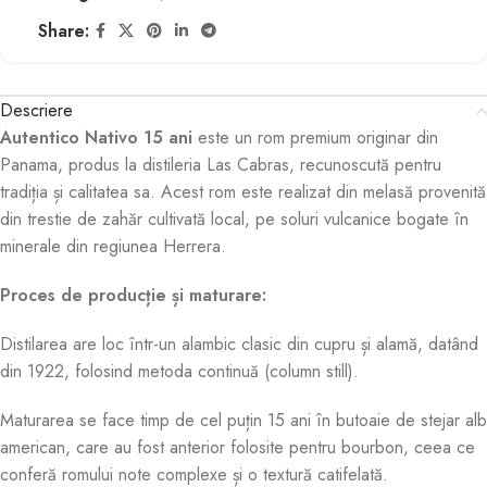
Share:
Descriere
Autentico Nativo 15 ani
este un rom premium originar din
Panama, produs la distileria Las Cabras, recunoscută pentru
tradiția și calitatea sa. Acest rom este realizat din melasă provenită
din trestie de zahăr cultivată local, pe soluri vulcanice bogate în
minerale din regiunea Herrera
.
Proces de producție și maturare:
Distilarea are loc într-un alambic clasic din cupru și alamă, datând
din 1922, folosind metoda continuă (column still)
.
Maturarea se face timp de cel puțin 15 ani în butoaie de stejar alb
american, care au fost anterior folosite pentru bourbon, ceea ce
conferă romului note complexe și o textură catifelată
.