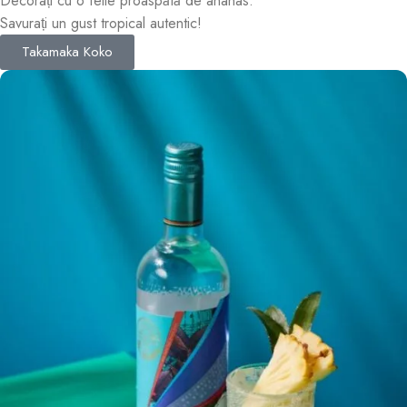
Decorați cu o felie proaspătă de ananas.
Savurați un gust tropical autentic!
Takamaka Koko