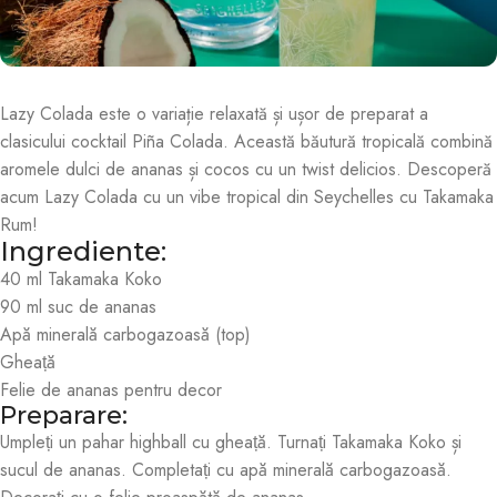
Lazy Colada este o variație relaxată și ușor de preparat a
clasicului cocktail Piña Colada. Această băutură tropicală combină
aromele dulci de ananas și cocos cu un twist delicios. Descoperă
acum Lazy Colada cu un vibe tropical din Seychelles cu Takamaka
Rum!
Ingrediente:
40 ml Takamaka Koko
90 ml suc de ananas
Apă minerală carbogazoasă (top)
Gheață
Felie de ananas pentru decor
Preparare:
Umpleți un pahar highball cu gheață. Turnați Takamaka Koko și
sucul de ananas. Completați cu apă minerală carbogazoasă.