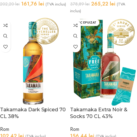
161,76
lei
265,22
lei
202,20
lei
378,89
lei
(TVA inclus)
(TVA
inclus)
STOC EPUIZAT
Takamaka Dark Spiced 70
Takamaka Extra Noir &
CL 38%
Socks 70 CL 43%
Rom
Rom
102,42
lei
156,44
lei
(TVA inclus)
(TVA inclus)