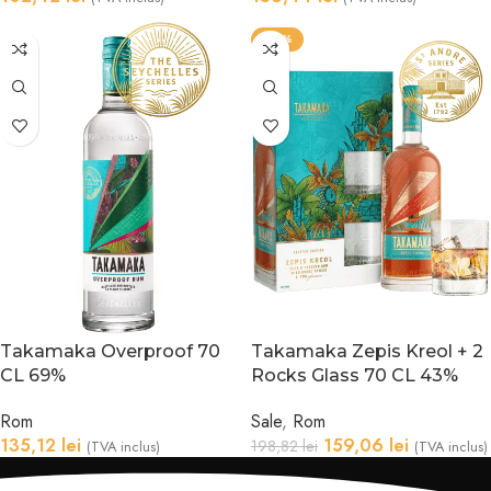
-20%
Takamaka Overproof 70
Takamaka Zepis Kreol + 2
CL 69%
Rocks Glass 70 CL 43%
Rom
Sale
,
Rom
135,12
lei
159,06
lei
198,82
lei
(TVA inclus)
(TVA inclus)