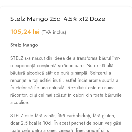
Stelz Mango 25cl 4.5% x12 Doze
105,24
lei
(TVA inclus)
Stelz Mango
STELZ s-a născut din ideea de a transforma băutul într-
o experiență conștientă și răcoritoare. Nu există altă
băutură alcoolică atât de pură și simplă. Seltzerul a
renunțat la toți aditivii inutili, astfel încât aroma subtilă a
fructelor să fie una naturală. Rezultatul este nu numai
răcoritor, ci și cel mai scăzut în calorii din toate băuturile
alcoolice.
STELZ este fără zahăr, fără carbohidrați, fără gluten,
doar 2.5 kcal la 10cl. În acest pachet de soiuri veți găsi
toate cele patru arome: zmeură, lime, grapefruit și