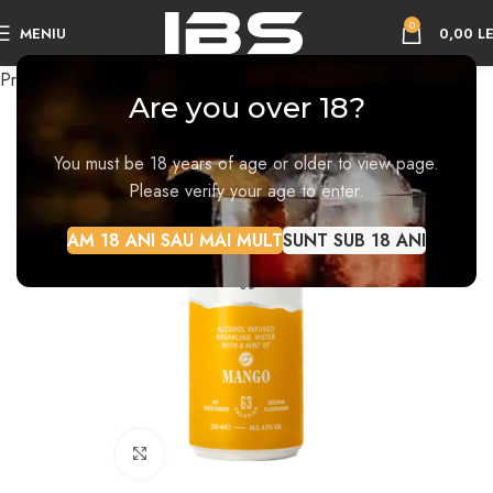
0
MENIU
0,00
LE
Prima pagină
Hard Seltzer
Are you over 18?
You must be 18 years of age or older to view page.
Please verify your age to enter.
AM 18 ANI SAU MAI MULT
SUNT SUB 18 ANI
Faceți click pentru a mări