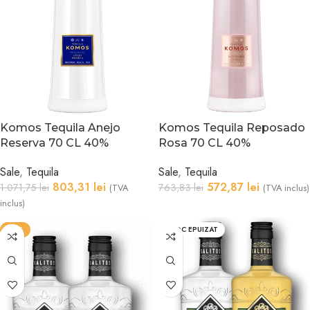
Komos Tequila Anejo
Komos Tequila Reposado
Reserva 70 CL 40%
Rosa 70 CL 40%
Sale
,
Tequila
Sale
,
Tequila
803,31
lei
572,87
lei
1.071,75
lei
763,83
lei
(TVA
(TVA inclus)
inclus)
-15%
STOC EPUIZAT