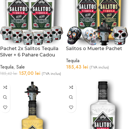
Pachet 2x Salitos Tequila
Salitos o Muerte Pachet
Silver + 6 Pahare Cadou
Tequila
Tequila
,
Sale
185,43
lei
(TVA inclus)
157,00
lei
185,42
lei
(TVA inclus)