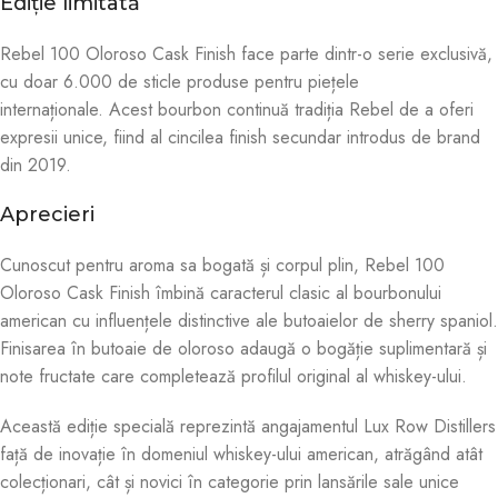
Ediție limitată
Rebel 100 Oloroso Cask Finish face parte dintr-o serie exclusivă,
cu doar 6.000 de sticle produse pentru piețele
internaționale
.
Acest bourbon continuă tradiția Rebel de a oferi
expresii unice, fiind al cincilea finish secundar introdus de brand
din 2019
.
Aprecieri
Cunoscut pentru aroma sa bogată și corpul plin, Rebel 100
Oloroso Cask Finish îmbină caracterul clasic al bourbonului
american cu influențele distinctive ale butoaielor de sherry spaniol.
Finisarea în butoaie de oloroso adaugă o bogăție suplimentară și
note fructate care completează profilul original al whiskey-ului
.
Această ediție specială reprezintă angajamentul Lux Row Distillers
față de inovație în domeniul whiskey-ului american, atrăgând atât
colecționari, cât și novici în categorie prin lansările sale unice