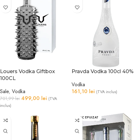
Louers Vodka Giftbox
Pravda Vodka 100cl 40%
100CL
Vodka
Sale
,
Vodka
161,10
lei
(TVA inclus)
499,00
lei
701,99
lei
(TVA
inclus)
STOC EPUIZAT