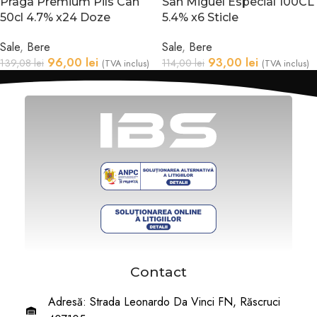
Praga Premium Pils Can
San Miguel Especial 100CL
50cl 4.7% x24 Doze
5.4% x6 Sticle
Sale
,
Bere
Sale
,
Bere
96,00
lei
93,00
lei
139,08
lei
114,00
lei
(TVA inclus)
(TVA inclus)
Contact
Adresă: Strada Leonardo Da Vinci FN, Răscruci