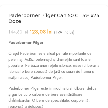
Paderborner Pilger Can 50 CL 5% x24
Doze
123,08
lei
144,80
lei
(TVA inclus)
Paderborner Pilger
Orașul Paderborn este situat pe rute importante de
pelerinaj. Astăzi pelerinajul și drumețiile sunt foarte
populare. Pe baza unor rețete istorice, maestrul berar a
fabricat o bere specială de țară cu soiuri de hamei și
malțuri alese, Paderborner Pilger.
Paderborner Pilger este în mod natural tulbure, delicat
și gustos cu o culoare de bere asemănătoare
chihlimbarului. O bere de specialitate, corpolentă,
regională și delcioasă.