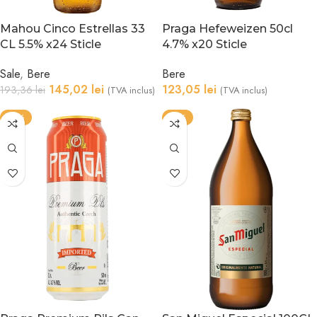
Mahou Cinco Estrellas 33
Praga Hefeweizen 50cl
CL 5.5% x24 Sticle
4.7% x20 Sticle
Sale
,
Bere
Bere
145,02
lei
123,05
lei
193,36
lei
(TVA inclus)
(TVA inclus)
-31%
-18%