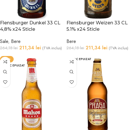
Flensburger Dunkel 33 CL
Flensburger Weizen 33 CL
4,8% x24 Sticle
5.1% x24 Sticle
Sale
,
Bere
Bere
211,34
lei
211,34
lei
264,18
lei
264,18
lei
(TVA inclus)
(TVA inclus)
-25%
STOC EPUIZAT
STOC EPUIZAT