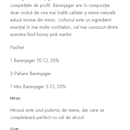
competițiile de profil. Bärenjäger are în compoziție
doar vodcă de cea mai înaltă calitate și miere naturală
adusă tocmai din mexic. Lichiorul este un ingredient
esențial în mai multe cocktailuri, cel mai cunoscut dintre
acestea fiind honey pink martini.
Pachet:
1 Barenjager 70 CL 35%
2 Pahare Barenjager
1 Mini Barenjager 5 CL 35%
Miros:
Mirosul este unul puternic de miere, dar care se
completează perfect cu cel de alcool.
Gust: