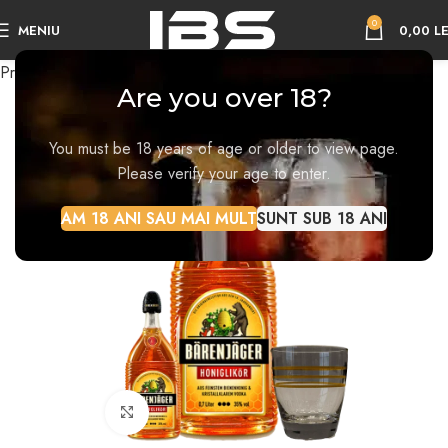
0
MENIU
0,00
LE
Prima pagină
Lichior
Are you over 18?
STOC EPUI
ZAT
You must be 18 years of age or older to view page.
Please verify your age to enter.
AM 18 ANI SAU MAI MULT
SUNT SUB 18 ANI
Faceți click pentru a mări