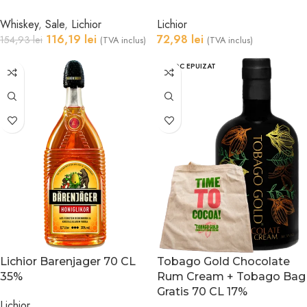
Whiskey
,
Sale
,
Lichior
Lichior
116,19
lei
72,98
lei
154,93
lei
(TVA inclus)
(TVA inclus)
STOC EPUIZAT
Lichior Barenjager 70 CL
Tobago Gold Chocolate
35%
Rum Cream + Tobago Bag
Gratis 70 CL 17%
Lichior