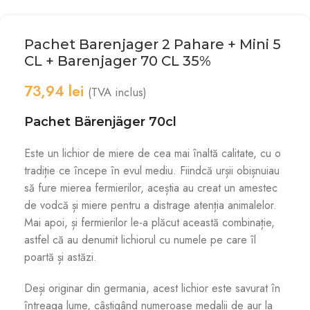
Pachet Barenjager 2 Pahare + Mini 5
CL + Barenjager 70 CL 35%
73,94
lei
(TVA inclus)
Pachet Bärenjäger 70cl
Este un lichior de miere de cea mai înaltă calitate, cu o
tradiție ce începe în evul mediu. Fiindcă urșii obișnuiau
să fure mierea fermierilor, aceștia au creat un amestec
de vodcă și miere pentru a distrage atenția animalelor.
Mai apoi, și fermierilor le-a plăcut această combinație,
astfel că au denumit lichiorul cu numele pe care îl
poartă și astăzi.
Deși originar din germania, acest lichior este savurat în
întreaga lume, câștigând numeroase medalii de aur la