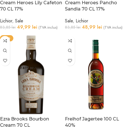
Cream Heroes Lily Cafeton
Cream Heroes Pancho
70 CL 17%
Sandia 70 CL 17%
Lichior
,
Sale
Sale
,
Lichior
49,99
lei
48,99
lei
83,85
lei
83,85
lei
(TVA inclus)
(TVA inclus)
-25%
Ezra Brooks Bourbon
Freihof Jagertee 100 CL
Cream 70 CL
40%