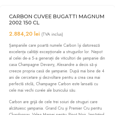
CARBON CUVEE BUGATTI MAGNUM
2002 150 CL
2.884,20
lei
(TVA inclus)
Șampaniile care poartă numele Carbon își datorează
excelența calității excepționale a strugurilor lor. Nepot
al celei de-a 5-a generații de viticultori de șampanie din
casa Champagne Devavry, Alexandre a decis să-și
creeze propria casă de șampanie. După mai bine de 4
ani de cercetare și dezvoltare pentru a crea cea mai
perfectă sticlă, Champagne Carbon este lansată cu
cele mai vechi cuvée ale bunicului său.
Carbon are grijă de cele trei soiuri de struguri care
alcătuiesc șampania. Grand Cru și Premier Cru pentru
Chardonnay. Valea Marnei pentru Pinot Noir, împărțind