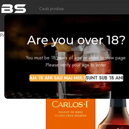
COM
Prima pagină
Brandy
Brandy Carlos I Solera Gran Reserva A
Are you over 18?
You must be 18 years of age or older to view page.
Please verify your age to enter.
AM 18 ANI SAU MAI MULT
SUNT SUB 18 ANI