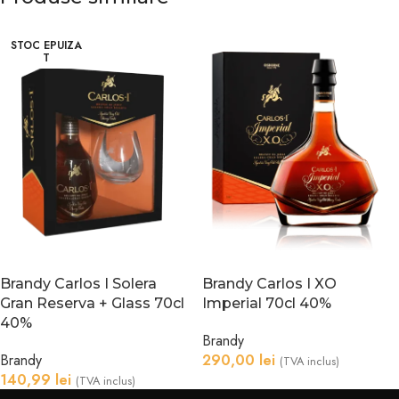
STOC EPUIZA
T
Brandy Carlos I Solera
Brandy Carlos I XO
Gran Reserva + Glass 70cl
Imperial 70cl 40%
40%
Brandy
Brandy
290,00
lei
(TVA inclus)
140,99
lei
(TVA inclus)