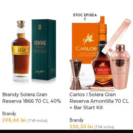
STOC EPUIZA
T
Brandy Solera Gran
Carlos I Solera Gran
Reserva 1866 70 CL 40%
Reserva Amontilla 70 CL
+ Bar Start Kit
Brandy
298,66
lei
Brandy
(TVA inclus)
226,35
lei
(TVA inclus)