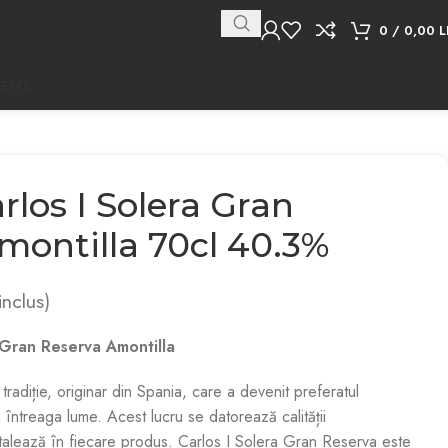
0
/
0,00
L
NEWS
los I Solera Gran
montilla 70cl 40.3%
nclus)
 Gran Reserva Amontilla
tradiție, originar din Spania, care a devenit preferatul
 întreaga lume. Acest lucru se datorează calității
talează în fiecare produs. Carlos I Solera Gran Reserva este