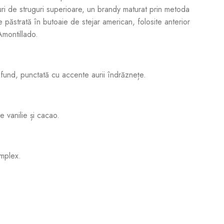
uri de struguri superioare, un brandy maturat prin metoda
 păstrată în butoaie de stejar american, folosite anterior
Amontillado.
fund, punctată cu accente aurii îndrăznețe.
e vanilie și cacao.
omplex.