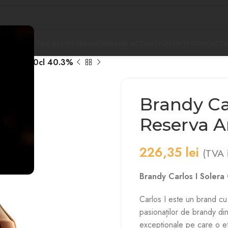
PANY
COCKTAIL RECIPES
BRANDS
BRAND ACTIVATION
SHOP
CONTACT
montilla 70cl 40.3%
Brandy Car
Reserva A
226,35
lei
(TVA i
Brandy Carlos I Solera
Carlos I este un brand cu 
pasionaților de brandy din
excepționale pe care o e