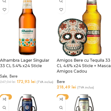
Alhambra Lager Singular
Amigos Bere cu Tequila 33
33 CL 5.4% x24 Sticle
CL 4.6% x24 Sticle + Masca
Amigos Cadou
Sale
,
Bere
172,93
lei
Bere
247,04
lei
(TVA inclus)
218,49
lei
(TVA inclus)
-20%
-20%