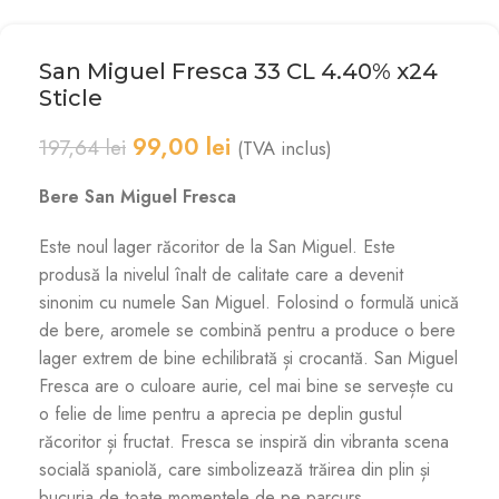
San Miguel Fresca 33 CL 4.40% x24
Sticle
99,00
lei
197,64
lei
(TVA inclus)
Bere San Miguel Fresca
Este noul lager răcoritor de la San Miguel. Este
produsă la nivelul înalt de calitate care a devenit
sinonim cu numele San Miguel. Folosind o formulă unică
de bere, aromele se combină pentru a produce o bere
lager extrem de bine echilibrată și crocantă. San Miguel
Fresca are o culoare aurie, cel mai bine se servește cu
o felie de lime pentru a aprecia pe deplin gustul
răcoritor și fructat. Fresca se inspiră din vibranta scena
socială spaniolă, care simbolizează trăirea din plin și
bucuria de toate momentele de pe parcurs.