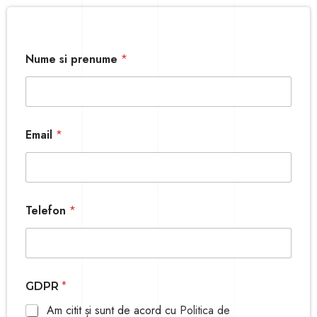
Nume si prenume
*
Email
*
*
Telefon
*
N
u
m
e
GDPR
*
Am citit și sunt de acord cu
Politica de