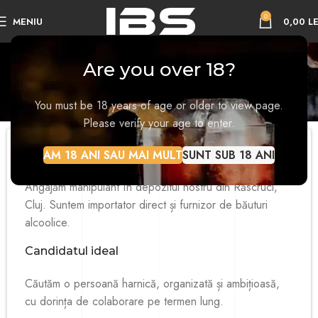
0
MENIU
0,00
LE
Cariere – Manipulant
Are you over 18?
Depozit
You must be 18 years of age or older to view page.
Acasă
Cariere – Manipulant Depozit
Please verify your age to enter.
🤞Hai în echipa IBS!
AM 18 ANI SAU MAI MULT
SUNT SUB 18 ANI
Angajăm manipulant în depozitul nostru din Răscruci,
Cluj. Suntem importator direct și furnizor de băuturi
alcoolice.
Candidatul ideal
Căutăm o persoană harnică, organizată și ambițioasă,
cu dorința de colaborare pe termen lung.